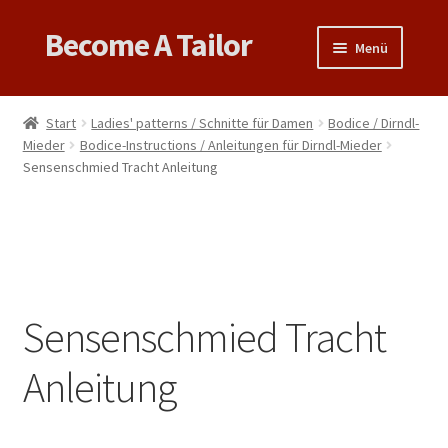
Become A Tailor
Zur
Zum
Menü
Navigation
Inhalt
springen
springen
Untermen
Books
öffnen
Start
Ladies' patterns / Schnitte für Damen
Bodice / Dirndl-
Untermen
Mieder
Bodice-Instructions / Anleitungen für Dirndl-Mieder
Videos
Sensenschmied Tracht Anleitung
öffnen
Support
Patterns
Untermen
Links & Tips
Sensenschmied Tracht
öffnen
Anleitung