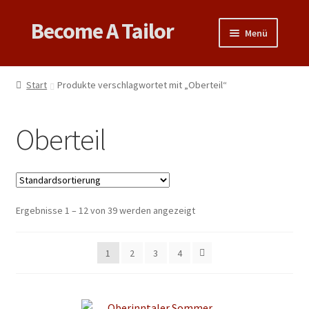
Become A Tailor
Zur
Zum
Menü
Navigation
Inhalt
springen
springen
Untermen
Books
öffnen
Start
Produkte verschlagwortet mit „Oberteil“
Untermen
Videos
öffnen
Oberteil
Support
Patterns
Untermen
Ergebnisse 1 – 12 von 39 werden angezeigt
Links & Tips
öffnen
1
2
3
4