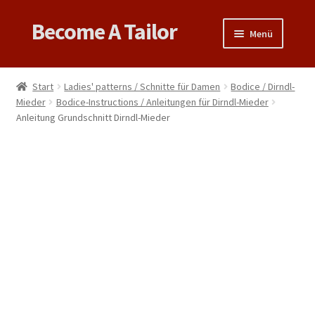
Become A Tailor
Zur
Zum
Menü
Navigation
Inhalt
springen
springen
Untermen
Books
öffnen
Start
Ladies' patterns / Schnitte für Damen
Bodice / Dirndl-
Untermen
Mieder
Bodice-Instructions / Anleitungen für Dirndl-Mieder
Videos
Anleitung Grundschnitt Dirndl-Mieder
öffnen
Support
Patterns
Untermen
Links & Tips
öffnen