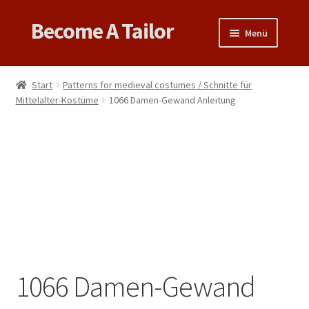
Become A Tailor
Zur
Zum
Menü
Navigation
Inhalt
springen
springen
Untermen
Books
öffnen
Start
Patterns for medieval costumes / Schnitte für
Untermen
Mittelalter-Kostüme
1066 Damen-Gewand Anleitung
Videos
öffnen
Support
Patterns
Untermen
Links & Tips
öffnen
1066 Damen-Gewand