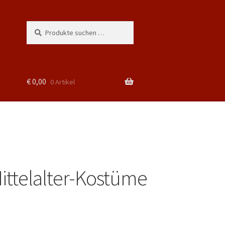
Suchen
Suchen
nach:
€
0,00
0 Artikel
Mittelalter-Kostüme