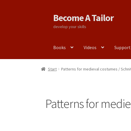
Become A Tailor
Zur
Zum
Navigation
Inhalt
develop your skills
springen
springen
Books
Videos
Support
Start
Patterns for medieval costumes / Schnit
Patterns for medie