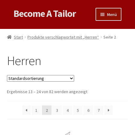
Become A Tailor
Zur
Zum
Menü
Navigation
Inhalt
springen
springen
Untermen
Books
öffnen
Start
Produkte verschlagwortet mit „Herren“
Seite 2
Untermen
Videos
öffnen
Herren
Support
Patterns
Untermen
Ergebnisse 13 – 24 von 82 werden angezeigt
Links & Tips
öffnen
1
2
3
4
5
6
7