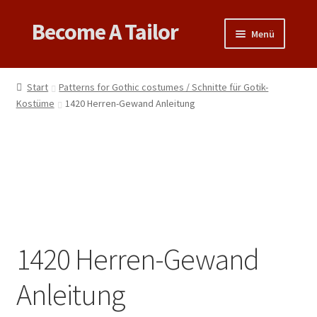
Become A Tailor
Zur
Zum
Menü
Navigation
Inhalt
springen
springen
Untermen
Books
öffnen
Start
Patterns for Gothic costumes / Schnitte für Gotik-
Untermen
Kostüme
1420 Herren-Gewand Anleitung
Videos
öffnen
Support
Patterns
Untermen
Links & Tips
öffnen
1420 Herren-Gewand
Anleitung