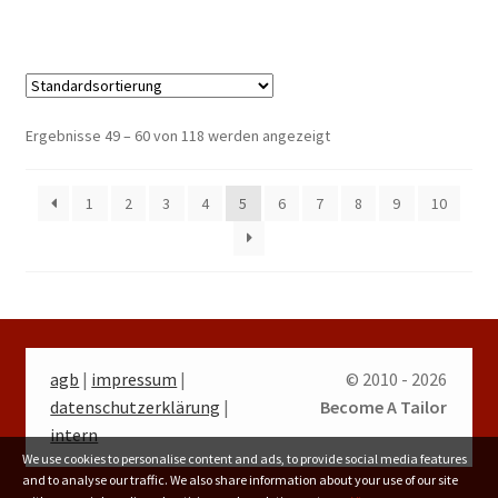
Ergebnisse 49 – 60 von 118 werden angezeigt
1
2
3
4
5
6
7
8
9
10
agb
|
impressum
|
© 2010 - 2026
datenschutzerklärung
|
Become A Tailor
intern
We use cookies to personalise content and ads, to provide social media features
and to analyse our traffic. We also share information about your use of our site