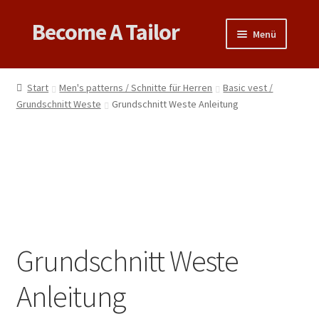
Become A Tailor
Zur
Zum
Menü
Navigation
Inhalt
springen
springen
Untermen
Books
öffnen
Start
Men's patterns / Schnitte für Herren
Basic vest /
Untermen
Grundschnitt Weste
Grundschnitt Weste Anleitung
Videos
öffnen
Support
Patterns
Untermen
Links & Tips
öffnen
Grundschnitt Weste
Anleitung