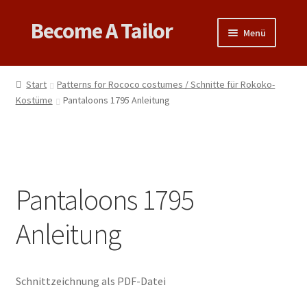
Become A Tailor
Zur
Zum
Menü
Navigation
Inhalt
springen
springen
Untermen
Books
öffnen
Start
Patterns for Rococo costumes / Schnitte für Rokoko-
Untermen
Kostüme
Pantaloons 1795 Anleitung
Videos
öffnen
Support
Patterns
Pantaloons 1795
Untermen
Links & Tips
Anleitung
öffnen
Schnittzeichnung als PDF-Datei