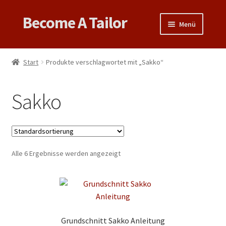
Become A Tailor
Zur
Zum
Menü
Navigation
Inhalt
springen
springen
Untermen
Books
öffnen
Start
Produkte verschlagwortet mit „Sakko“
Untermen
Videos
öffnen
Sakko
Support
Patterns
Untermen
Alle 6 Ergebnisse werden angezeigt
Links & Tips
öffnen
Grundschnitt Sakko Anleitung