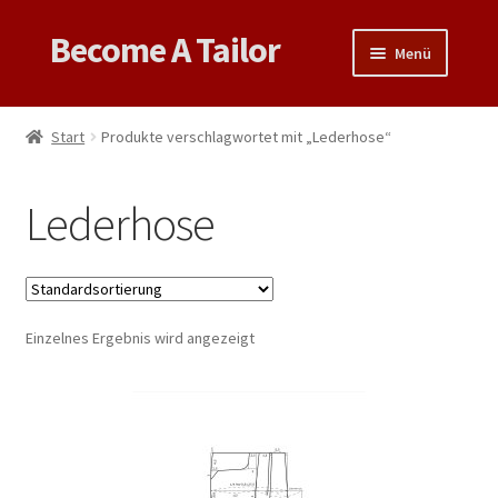
Become A Tailor
Zur
Zum
Menü
Navigation
Inhalt
springen
springen
Untermen
Books
öffnen
Start
Produkte verschlagwortet mit „Lederhose“
Untermen
Videos
öffnen
Lederhose
Support
Patterns
Untermen
Einzelnes Ergebnis wird angezeigt
Links & Tips
öffnen