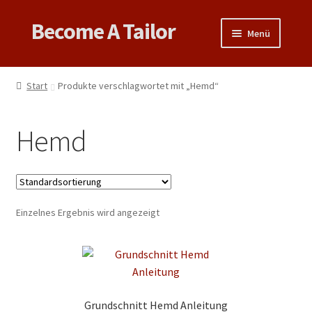
Become A Tailor
Zur
Zum
Menü
Navigation
Inhalt
springen
springen
Untermen
Books
öffnen
Start
Produkte verschlagwortet mit „Hemd“
Untermen
Videos
öffnen
Hemd
Support
Patterns
Untermen
Einzelnes Ergebnis wird angezeigt
Links & Tips
öffnen
Grundschnitt Hemd Anleitung