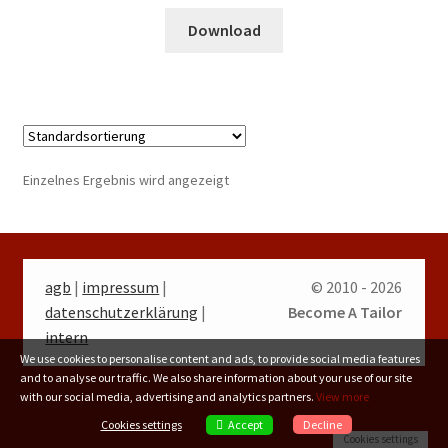
Download
Einzelnes Ergebnis wird angezeigt
agb
|
impressum
|
© 2010 - 2026
datenschutzerklärung
|
Become A Tailor
intern
We use cookies to personalise content and ads, to provide social media features
and to analyse our traffic. We also share information about your use of our site
with our social media, advertising and analytics partners.
View more
Accept
Cookies settings
Decline
Cookies settings