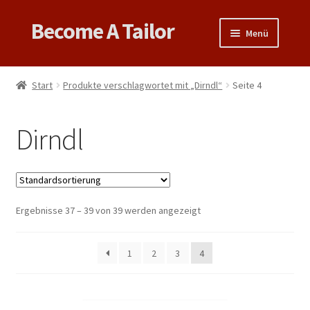
Become A Tailor
Zur
Zum
Menü
Navigation
Inhalt
springen
springen
Untermen
Books
öffnen
Start
Produkte verschlagwortet mit „Dirndl“
Seite 4
Untermen
Videos
öffnen
Dirndl
Support
Patterns
Untermen
Ergebnisse 37 – 39 von 39 werden angezeigt
Links & Tips
öffnen
1
2
3
4