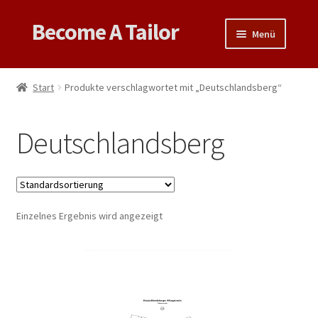
Become A Tailor
Zur
Zum
Menü
Navigation
Inhalt
springen
springen
Untermen
Books
öffnen
Start
Produkte verschlagwortet mit „Deutschlandsberg“
Untermen
Videos
öffnen
Deutschlandsberg
Support
Patterns
Untermen
Einzelnes Ergebnis wird angezeigt
Links & Tips
öffnen