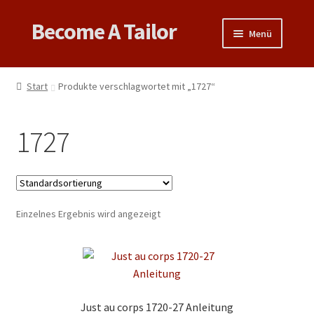
Become A Tailor
Zur
Zum
Menü
Navigation
Inhalt
springen
springen
Untermen
Books
öffnen
Start
Produkte verschlagwortet mit „1727“
Untermen
Videos
öffnen
1727
Support
Patterns
Untermen
Einzelnes Ergebnis wird angezeigt
Links & Tips
öffnen
Just au corps 1720-27 Anleitung