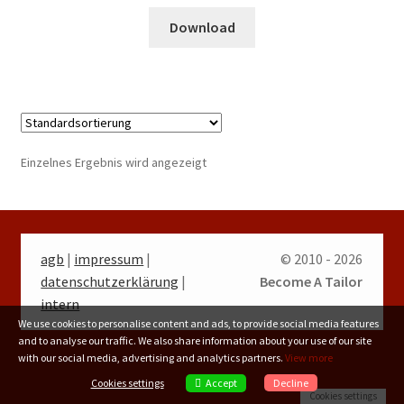
Download
Einzelnes Ergebnis wird angezeigt
agb
|
impressum
|
© 2010 - 2026
datenschutzerklärung
|
Become A Tailor
intern
We use cookies to personalise content and ads, to provide social media features
and to analyse our traffic. We also share information about your use of our site
with our social media, advertising and analytics partners.
View more
Accept
Cookies settings
Decline
Cookies settings