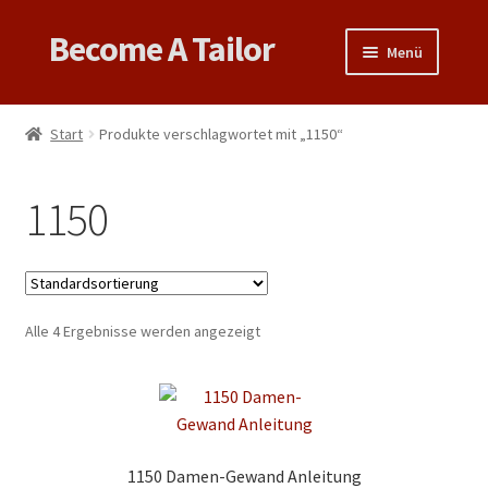
Become A Tailor
Zur
Zum
Menü
Navigation
Inhalt
springen
springen
Untermen
Books
öffnen
Start
Produkte verschlagwortet mit „1150“
Untermen
Videos
öffnen
1150
Support
Patterns
Untermen
Alle 4 Ergebnisse werden angezeigt
Links & Tips
öffnen
1150 Damen-Gewand Anleitung