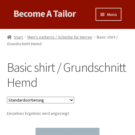
Become A Tailor
Zur
Zum
Menü
Navigation
Inhalt
springen
springen
Untermen
Books
öffnen
Start
Men's patterns / Schnitte für Herren
Basic shirt /
Untermen
Grundschnitt Hemd
Videos
öffnen
Support
Basic shirt / Grundschnitt
Patterns
Hemd
Untermen
Links & Tips
öffnen
Einzelnes Ergebnis wird angezeigt