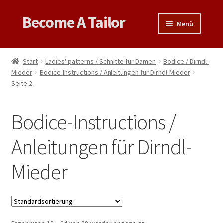
Become A Tailor
Zur
Zum
Menü
Navigation
Inhalt
springen
springen
Untermen
Books
öffnen
Start
Ladies' patterns / Schnitte für Damen
Bodice / Dirndl-
Untermen
Mieder
Bodice-Instructions / Anleitungen für Dirndl-Mieder
Videos
Seite 2
öffnen
Support
Bodice-Instructions /
Patterns
Anleitungen für Dirndl-
Untermen
Links & Tips
öffnen
Mieder